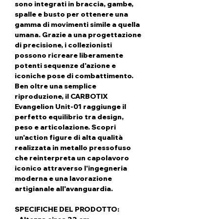
sono integrati in braccia, gambe,
spalle e busto per ottenere una
gamma di movimenti simile a quella
umana. Grazie a una progettazione
di precisione, i collezionisti
possono ricreare liberamente
potenti sequenze d'azione e
iconiche pose di combattimento.
Ben oltre una semplice
riproduzione, il CARBOTIX
Evangelion Unit-01 raggiunge il
perfetto equilibrio tra design,
peso e articolazione. Scopri
un'action figure di alta qualità
realizzata in metallo pressofuso
che reinterpreta un capolavoro
iconico attraverso l'ingegneria
moderna e una lavorazione
artigianale all'avanguardia.
SPECIFICHE DEL PRODOTTO: