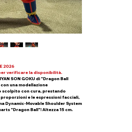
Produttore: Banda
disponibile sarai 
Importatore UE: 
pagamento della c
Avvertenze: 14+ R
In fase di check-ou
Piccole parti. Non
spedizione la vo
di un oggetto da c
Clicca
qui
per visi
preordini.
E 2026
r verificare la disponibilità.
YAN SON GOKU di "Dragon Ball
s con una modellazione
 scolpito con cura, prestando
proporzioni e le espressioni facciali,
tema Dynamic-Movable Shoulder System
uarts "Dragon Ball"! Altezza 15 cm.