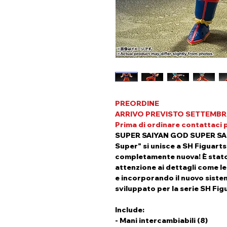
PREORDINE
ARRIVO PREVISTO SETTEMBR
P
rima di ordinare contattaci pe
SUPER SAIYAN GOD SUPER SAI
Super" si unisce a SH Figuart
completamente nuova! È stato
attenzione ai dettagli come le 
e incorporando il nuovo sis
sviluppato per la serie SH Fig
Include:
- Mani intercambiabili (8)