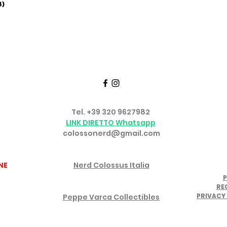
3)
Seguici su FACEBOOK e INSTAGRAM
TTATI
SERVIZIO CLIENTI
Tel. +39 320 9627982
o
LINK DIRETTO Whatsapp
colossonerd@gmail.com
GRUPPO FACEBOOK
NE
Nerd Colossus Italia
P
CANALE YOUTUBE IN PARTNERSHIP
RE
PRIVACY 
Peppe Varca Collectibles