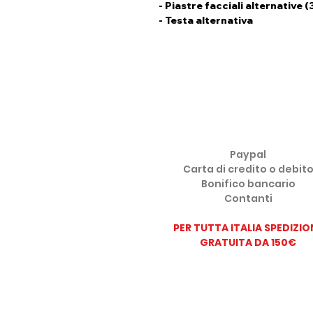
- Piastre facciali alternative (
- Testa alternativa
METODI DI PAGAMENTO ACCE
Paypal
Carta di credito o debit
Bonifico bancario
Contanti
PER TUTTA ITALIA SPEDIZIO
GRATUITA DA 150
€