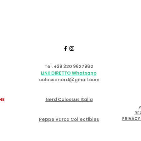
Seguici su FACEBOOK e INSTAGRAM
TTATI
SERVIZIO CLIENTI
Tel. +39 320 9627982
o
LINK DIRETTO Whatsapp
colossonerd@gmail.com
GRUPPO FACEBOOK
NE
Nerd Colossus Italia
P
CANALE YOUTUBE IN PARTNERSHIP
RE
PRIVACY 
Peppe Varca Collectibles