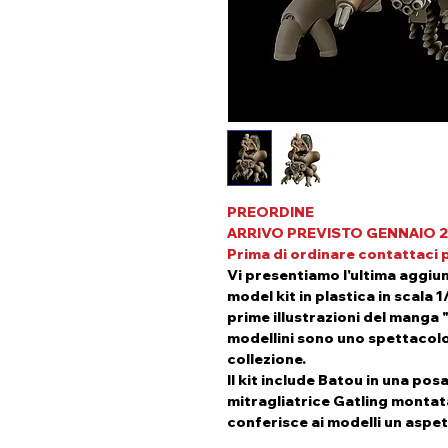
PREORDINE
ARRIVO PREVISTO GENNAIO 
Prima di ordinare contattaci pe
Vi presentiamo l'ultima aggiun
model kit in plastica in scala 
prime illustrazioni del manga "
modellini sono uno spettacolo
collezione.
Il kit include Batou in una po
mitragliatrice Gatling montata
conferisce ai modelli un aspet