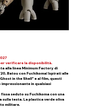
Produttore: Max 
disponibile sarai 
Importatore UE: 
pagamento della c
Avvertenze: 14+ R
In fase di check-ou
Piccole parti. Non
spedizione la vo
di un oggetto da c
Clicca
qui
per visi
preordini.
2027
r verificare la disponibilità.
ta alla linea Minimum Factory di
1/20, Batou con Fuchikoma! Ispirati alle
Ghost in the Shell" e al film, questi
 impressionante in qualsiasi
sa fissa seduto su Fuchikoma con una
 sulla testa. La plastica verde oliva
to militare.