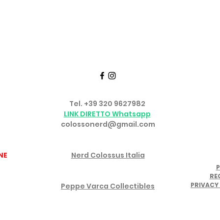
Seguici su FACEBOOK e INSTAGRAM
TTATI
SERVIZIO CLIENTI
Tel. +39 320 9627982
o
LINK DIRETTO Whatsapp
colossonerd@gmail.com
GRUPPO FACEBOOK
NE
Nerd Colossus Italia
P
CANALE YOUTUBE IN PARTNERSHIP
RE
PRIVACY 
Peppe Varca Collectibles