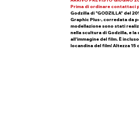
ARRIVO PREVISTO GIUGNO 2
P
rima di ordinare contattaci pe
Godzilla di "GODZILLA" del 201
Graphic Plus-, corredata da pos
modellazione sono stati realizz
nella scultura di Godzilla, e l
all'immagine del film. È inclus
locandina del film! Altezza 15 