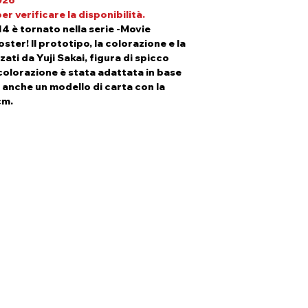
026
Produttore: Banda
disponibile sarai 
r verificare la disponibilità.
Importatore UE: 
pagamento della c
4 è tornato nella serie -Movie
Avvertenze: 14+ R
In fase di check-ou
ter! Il prototipo, la colorazione e la
Piccole parti. Non
spedizione la vo
ati da Yuji Sakai, figura di spicco
di un oggetto da c
Clicca
qui
per visi
a colorazione è stata adattata in base
preordini.
o anche un modello di carta con la
cm.