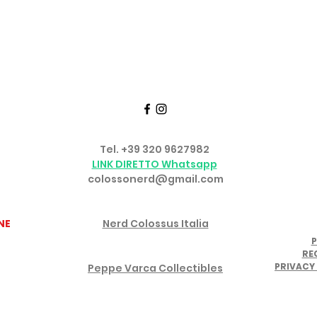
Seguici su FACEBOOK e INSTAGRAM
TTATI
SERVIZIO CLIENTI
Tel. +39 320 9627982
o
LINK DIRETTO Whatsapp
colossonerd@gmail.com
GRUPPO FACEBOOK
NE
Nerd Colossus Italia
P
CANALE YOUTUBE IN PARTNERSHIP
RE
PRIVACY 
Peppe Varca Collectibles