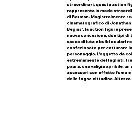
straordinari, questa action f
rappresenta in modo straordin
di Batman. Magistralmente rea
cinematografico di Jonathan
Begins", la action figure pres
nuova concezione, due tipi di 
sacco di iuta e bulbi oculari r
confezionato per catturare la
personaggio. L'oggetto da col
estremamente dettagliati, tra 
paura, una valigia apribile, un
accessori con effetto fumo e 
delle fogne cittadine. Altezza