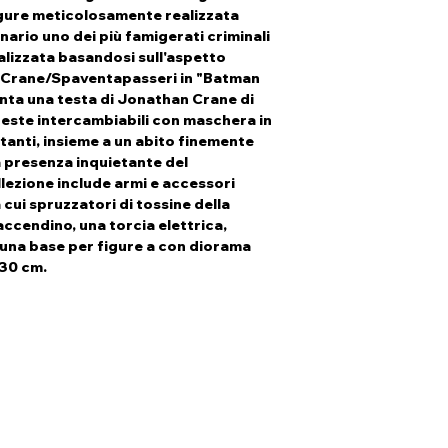
igure meticolosamente realizzata
ario uno dei più famigerati criminali
lizzata basandosi sull'aspetto
 Crane/Spaventapasseri in "Batman
enta una testa di Jonathan Crane di
teste intercambiabili con maschera in
otanti, insieme a un abito finemente
 presenza inquietante del
lezione include armi e accessori
cui spruzzatori di tossine della
 accendino, una torcia elettrica,
una base per figure a con diorama
 30 cm.