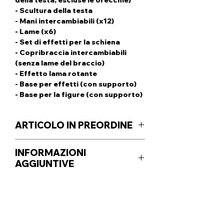
- Scultura della testa
- Mani intercambiabili (x12)
- Lame (x6)
- Set di effetti per la schiena
- Copribraccia intercambiabili
(senza lame del braccio)
- Effetto lama rotante
- Base per effetti (con supporto)
- Base per la figure (con supporto)
ARTICOLO IN PREORDINE
Selezionando l'opzione ACCONTO
INFORMAZIONI
dovrai pagare solo il deposito
AGGIUNTIVE
richiesto per ordinare l'articolo
(39€). Quando l'articolo sarà
Produttore: INART
disponibile sarai contattato per
Avvertenze: 14+ Rischio di
effettuare il pagamento della cifra
soffocamento. Piccole parti. Non
Seguici su FACEBOOK e INSTAGRAM
restante (100€).
si tratta di un giocattolo ma di un
In fase di check-out selezionare tra