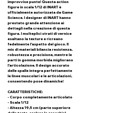
improvvise punte! Questa action
figure in scala 1/12 di INART è
ufficialmente autorizzata da Game
Science. I designer di INART hanno
prestato grande attenzione ai
dettagli nella creazione di questa
figura. I molteplici strati di vernice
esaltano la texture e ricreano
fedelmente l'aspetto del gioco. Il
mix di materiali bilancia resistenza,
robustezza e precisione, mentre le
parti in gomma morbida migliorano
l'articolazione. Il design accurato
delle spalle integra perfettamente
le linee muscolari e le articolazioni,
consentendo pose dinamiche!
CARATTERISTICHE:
- Corpo completamente articolato
- Scala 1/12
- Altezza 19,5 cm (parte superiore
della testa, escluse le orecchie)