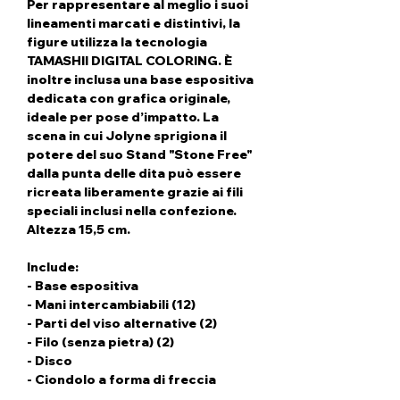
Per rappresentare al meglio i suoi
lineamenti marcati e distintivi, la
figure utilizza la tecnologia
TAMASHII DIGITAL COLORING. È
inoltre inclusa una base espositiva
dedicata con grafica originale,
ideale per pose d’impatto. La
scena in cui Jolyne sprigiona il
potere del suo Stand "Stone Free"
dalla punta delle dita può essere
ricreata liberamente grazie ai fili
speciali inclusi nella confezione.
Altezza 15,5 cm.
Include:
- Base espositiva
- Mani intercambiabili (12)
- Parti del viso alternative (2)
- Filo (senza pietra) (2)
- Disco
- Ciondolo a forma di freccia