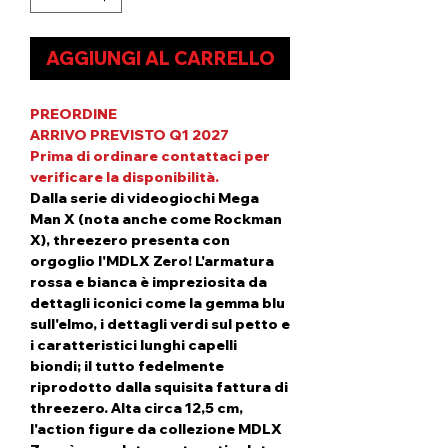
AGGIUNGI AL CARRELLO
PREORDINE
ARRIVO PREVISTO Q1 2027
Prima di ordinare contattaci per
verificare la disponibilità.
Dalla serie di videogiochi Mega
Man X (nota anche come Rockman
X), threezero presenta con
orgoglio l'MDLX Zero! L'armatura
rossa e bianca è impreziosita da
dettagli iconici come la gemma blu
sull'elmo, i dettagli verdi sul petto e
i caratteristici lunghi capelli
biondi; il tutto fedelmente
riprodotto dalla squisita fattura di
threezero. Alta circa 12,5 cm,
l'action figure da collezione MDLX