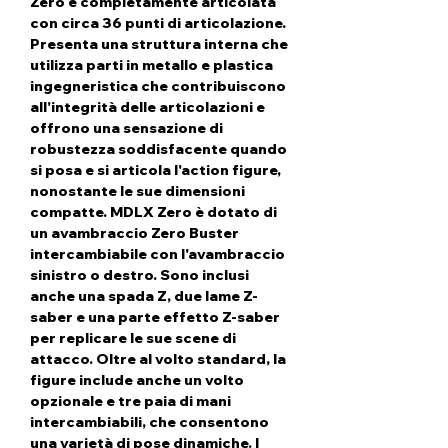
Zero è completamente articolata
con circa 36 punti di articolazione.
Presenta una struttura interna che
utilizza parti in metallo e plastica
ingegneristica che contribuiscono
all'integrità delle articolazioni e
offrono una sensazione di
robustezza soddisfacente quando
si posa e si articola l'action figure,
nonostante le sue dimensioni
compatte. MDLX Zero è dotato di
un avambraccio Zero Buster
intercambiabile con l'avambraccio
sinistro o destro. Sono inclusi
anche una spada Z, due lame Z-
saber e una parte effetto Z-saber
per replicare le sue scene di
attacco. Oltre al volto standard, la
figure include anche un volto
opzionale e tre paia di mani
intercambiabili, che consentono
una varietà di pose dinamiche. I