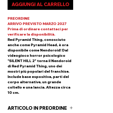
AGGIUNGI AL CARRELLO
PREORDINE
ARRIVO PREVISTO MARZO 2027
Prima di ordinare contattaci per
verificare la disponibilità.
Red Pyramid Thing, conosciuto
anche come Pyramid Head, è ora
disponibile come Nendoroid! Dal
videogioco horror psicologico
"SILENT HILL 2" torna il Nendoroid
di Red Pyramid Thing, uno dei
mostri più popolari del franchise.
Include base espositiva, parti del
corpo alternative, un grande
coltello e una lancia. Altezza circa
10 cm.
ARTICOLO IN PREORDINE