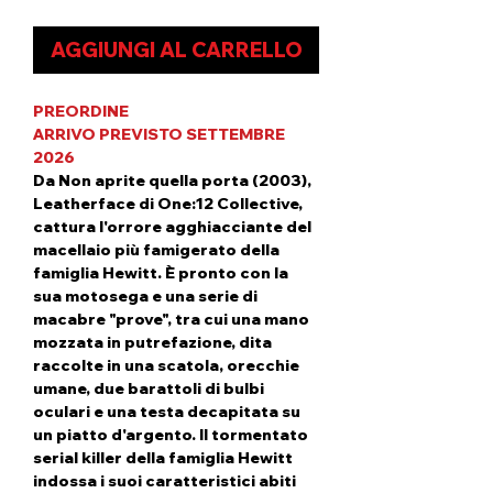
AGGIUNGI AL CARRELLO
PREORDINE
ARRIVO PREVISTO SETTEMBRE
2026
Da Non aprite quella porta (2003),
Leatherface di One:12 Collective,
cattura l'orrore agghiacciante del
macellaio più famigerato della
famiglia Hewitt. È pronto con la
sua motosega e una serie di
macabre "prove", tra cui una mano
mozzata in putrefazione, dita
raccolte in una scatola, orecchie
umane, due barattoli di bulbi
oculari e una testa decapitata su
un piatto d'argento.
Il tormentato
serial killer della famiglia Hewitt
indossa i suoi caratteristici abiti