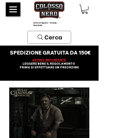
Action Figures - Statue -
Repliche
Cerca
SPEDIZIONE GRATUITA DA 150€
AVVISO IMPORTANTE
LEGGERE BENE IL REGOLAMENTO
PRIMA DI EFFETTUARE UN PREORDINE