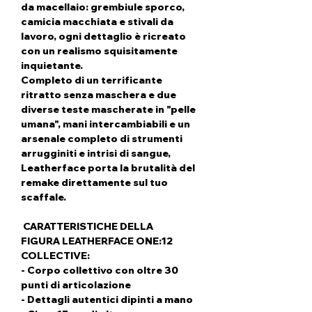
da macellaio: grembiule sporco,
camicia macchiata e stivali da
lavoro, ogni dettaglio è ricreato
con un realismo squisitamente
inquietante.
Completo di un terrificante
ritratto senza maschera e due
diverse teste mascherate in "pelle
umana", mani intercambiabili e un
arsenale completo di strumenti
arrugginiti e intrisi di sangue,
Leatherface porta la brutalità del
remake direttamente sul tuo
scaffale.
CARATTERISTICHE DELLA
FIGURA LEATHERFACE ONE:12
COLLECTIVE:
- Corpo collettivo con oltre 30
punti di articolazione
- Dettagli autentici dipinti a mano