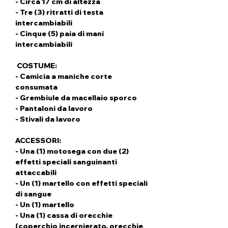
- Circa 17 cm di altezza
- Tre (3) ritratti di testa
intercambiabili
- Cinque (5) paia di mani
intercambiabili
COSTUME:
- Camicia a maniche corte
consumata
- Grembiule da macellaio sporco
- Pantaloni da lavoro
- Stivali da lavoro
ACCESSORI:
- Una (1) motosega con due (2)
effetti speciali sanguinanti
attaccabili
- Un (1) martello con effetti speciali
di sangue
- Un (1) martello
- Una (1) cassa di orecchie
(coperchio incernierato, orecchie