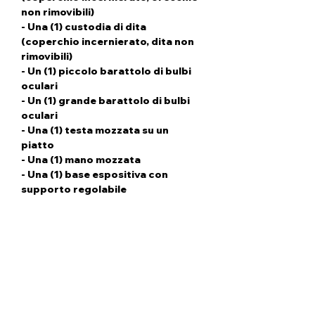
non rimovibili)
- Una (1) custodia di dita
(coperchio incernierato, dita non
rimovibili)
- Un (1) piccolo barattolo di bulbi
oculari
- Un (1) grande barattolo di bulbi
oculari
- Una (1) testa mozzata su un
piatto
- Una (1) mano mozzata
- Una (1) base espositiva con
supporto regolabile
ARTICOLO IN PREORDINE
Selezionando l'opzione ACCONTO
INFORMAZIONI
dovrai pagare solo il deposito