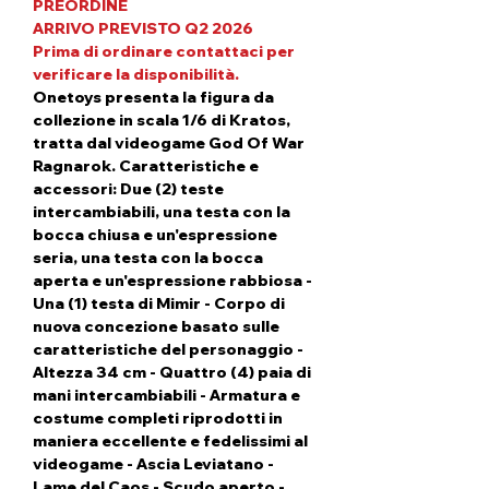
PREORDINE
ARRIVO PREVISTO Q2 2026
Prima di ordinare contattaci per
verificare la disponibilità.
Onetoys presenta la figura da
collezione in scala 1/6 di Kratos,
tratta dal videogame God Of War
Ragnarok. Caratteristiche e
accessori: Due (2) teste
intercambiabili, una testa con la
bocca chiusa e un'espressione
seria, una testa con la bocca
aperta e un'espressione rabbiosa -
Una (1) testa di Mimir - Corpo di
nuova concezione basato sulle
caratteristiche del personaggio -
Altezza 34 cm - Quattro (4) paia di
mani intercambiabili - Armatura e
costume completi riprodotti in
maniera eccellente e fedelissimi al
videogame - Ascia Leviatano -
Lame del Caos - Scudo aperto -